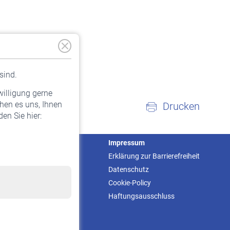
sind.
willigung gerne
hen es uns, Ihnen
Drucken
en Sie hier:
Service
Impressum
Informationen
Erklärung zur Barrierefreiheit
Kontakt & Beratung
Datenschutz
Downloadcenter
Cookie-Policy
Online-Rechner
Haftungsausschluss
VBLnewsletter
Kontakt