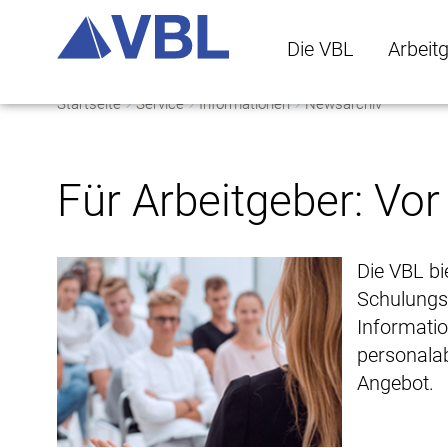
Die VBL
Arbeit
Startseite
Service
Informationen
Newsarchiv
Die VBL Untermenü 
Arbeitge
Für Arbeitgeber: Vor 
Die VBL bi
Schulungsa
Informatio
personalab
Angebot.