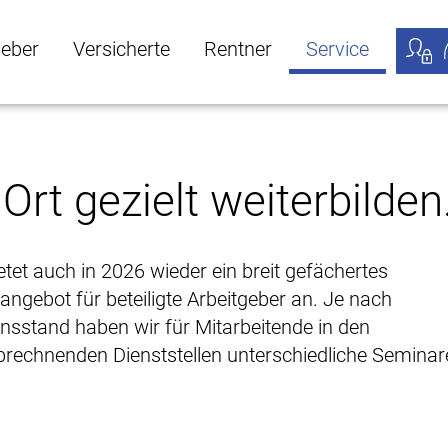
geber
Versicherte
Rentner
Service
öffnen
ber Untermenü öffnen
Versicherte Untermenü öffnen
Rentner Untermenü öffnen
Service Untermen
Meine
Ort gezielt weiterbilden
etet auch in 2026 wieder ein breit gefächertes
ngebot für beteiligte Arbeitgeber an. Je nach
nsstand haben wir für Mitarbeitende in den
rechnenden Dienststellen unterschiedliche Seminar