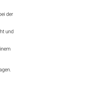
bei der
cht und
einem
lagen.