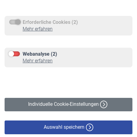
Rentenauszahlung
Erforderliche Cookies (2)
Service
Mehr erfahren
Informationen
Kontakt & Beratung
Downloadcenter
Webanalyse (2)
Online-Rechner
Mehr erfahren
VBLnewsletter
Kontakt
Impressum
Erklärung zur Barrierefreiheit
Individuelle Cookie-Einstellungen
Datenschutz
Cookie-Policy
Haftungsausschluss
Auswahl speichern