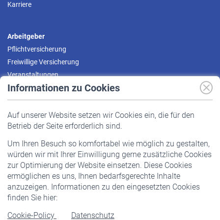
Karriere
Arbeitgeber
Pflichtversicherung
Freiwillige Versicherung
Veranstaltungen
Informationen zu Cookies
Versicherte
Auf unserer Website setzen wir Cookies ein, die für den
Pflichtversicherung
Betrieb der Seite erforderlich sind.
Freiwillige Versicherung
Um Ihren Besuch so komfortabel wie möglich zu gestalten,
Staatliche Förderung
würden wir mit Ihrer Einwilligung gerne zusätzliche Cookies
Veranstaltungen
zur Optimierung der Website einsetzen. Diese Cookies
ermöglichen es uns, Ihnen bedarfsgerechte Inhalte
anzuzeigen. Informationen zu den eingesetzten Cookies
Rentner
finden Sie hier:
Rentenbeginn
Cookie-Policy
Datenschutz
Rente beantragen