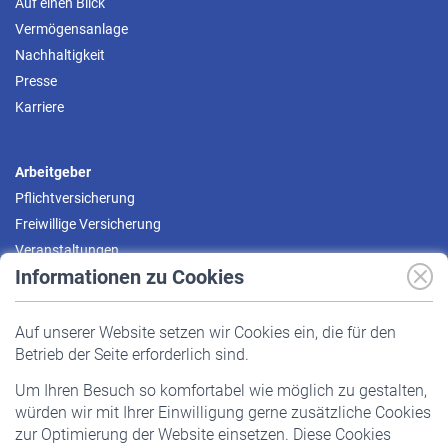
Auf einen Blick
Vermögensanlage
Nachhaltigkeit
Presse
Karriere
Arbeitgeber
Pflichtversicherung
Freiwillige Versicherung
Veranstaltungen
Informationen zu Cookies
Versicherte
Auf unserer Website setzen wir Cookies ein, die für den
Pflichtversicherung
Betrieb der Seite erforderlich sind.
Freiwillige Versicherung
Um Ihren Besuch so komfortabel wie möglich zu gestalten,
Staatliche Förderung
würden wir mit Ihrer Einwilligung gerne zusätzliche Cookies
Veranstaltungen
zur Optimierung der Website einsetzen. Diese Cookies