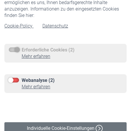
ermöglichen es uns, Ihnen bedarfsgerechte Inhalte
anzuzeigen. Informationen zu den eingesetzten Cookies
Rentner
finden Sie hier:
Rentenbeginn
Cookie-Policy
Datenschutz
Rente beantragen
Rentenauszahlung
Erforderliche Cookies (2)
Service
Mehr erfahren
Informationen
Kontakt & Beratung
Downloadcenter
Webanalyse (2)
Online-Rechner
Mehr erfahren
VBLnewsletter
Kontakt
Impressum
Erklärung zur Barrierefreiheit
Individuelle Cookie-Einstellungen