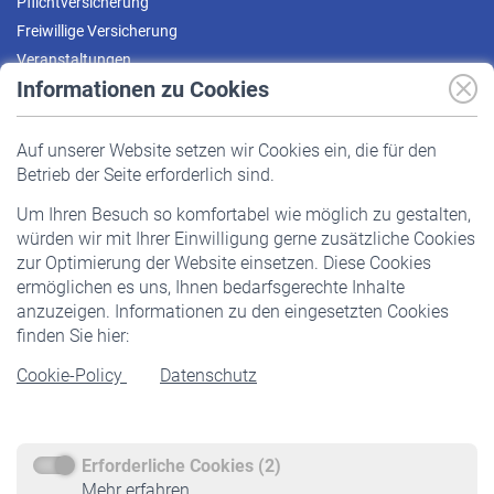
Pflichtversicherung
Freiwillige Versicherung
Veranstaltungen
Informationen zu Cookies
Versicherte
Auf unserer Website setzen wir Cookies ein, die für den
Pflichtversicherung
Betrieb der Seite erforderlich sind.
Freiwillige Versicherung
Um Ihren Besuch so komfortabel wie möglich zu gestalten,
Staatliche Förderung
würden wir mit Ihrer Einwilligung gerne zusätzliche Cookies
Veranstaltungen
zur Optimierung der Website einsetzen. Diese Cookies
ermöglichen es uns, Ihnen bedarfsgerechte Inhalte
anzuzeigen. Informationen zu den eingesetzten Cookies
Rentner
finden Sie hier:
Rentenbeginn
Cookie-Policy
Datenschutz
Rente beantragen
Rentenauszahlung
Erforderliche Cookies (2)
Service
Mehr erfahren