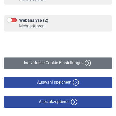
Informationen
Kontakt & Beratung
Downloadcenter
Webanalyse (2)
Online-Rechner
Mehr erfahren
VBLnewsletter
Kontakt
Impressum
Erklärung zur Barrierefreiheit
Individuelle Cookie-Einstellungen
Datenschutz
Cookie-Policy
Haftungsausschluss
Auswahl speichern
Alles akzeptieren
© VBL 2026