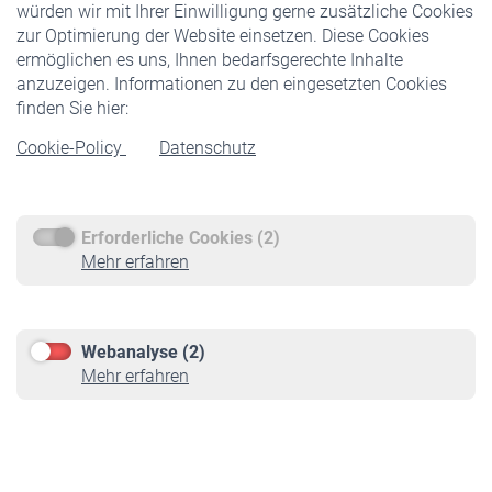
würden wir mit Ihrer Einwilligung gerne zusätzliche Cookies
Veranstaltungen
zur Optimierung der Website einsetzen. Diese Cookies
ermöglichen es uns, Ihnen bedarfsgerechte Inhalte
anzuzeigen. Informationen zu den eingesetzten Cookies
Rentner
finden Sie hier:
Rentenbeginn
Cookie-Policy
Datenschutz
Rente beantragen
Rentenauszahlung
Erforderliche Cookies (2)
Service
Mehr erfahren
Informationen
Kontakt & Beratung
Downloadcenter
Webanalyse (2)
Online-Rechner
Mehr erfahren
VBLnewsletter
Kontakt
Impressum