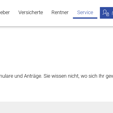
geber
Versicherte
Rentner
Service
öffnen
ber Untermenü öffnen
Versicherte Untermenü öffnen
Rentner Untermenü öffnen
Service Untermen
Meine
rmulare und Anträge. Sie wissen nicht, wo sich Ihr 