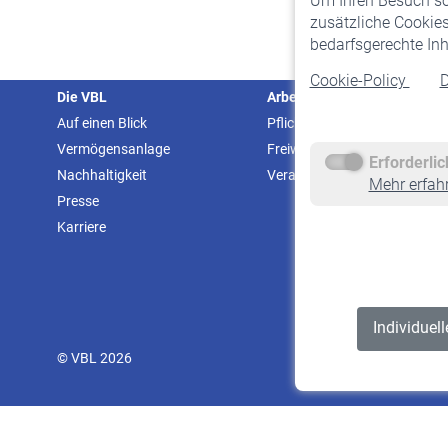
Um Ihren Besuch so 
zusätzliche Cookies
bedarfsgerechte Inh
Cookie-Policy
D
Die VBL
Arbeitgeber
Auf einen Blick
Pflichtversicherung
Vermögensanlage
Freiwillige Versicherung
Erforderli
Nachhaltigkeit
Veranstaltungen
Mehr erfah
Presse
Karriere
Individuel
© VBL 2026