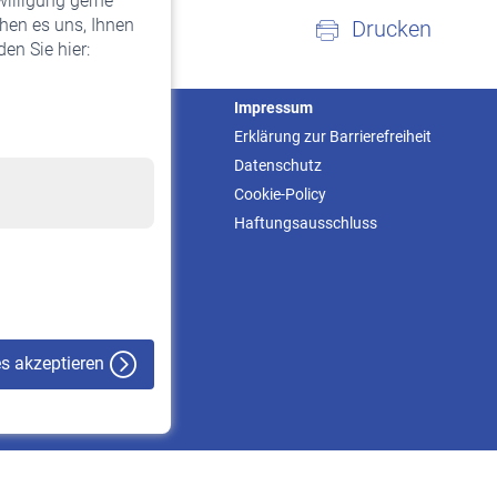
willigung gerne
hen es uns, Ihnen
Drucken
en Sie hier:
Service
Impressum
Informationen
Erklärung zur Barrierefreiheit
Kontakt & Beratung
Datenschutz
Downloadcenter
Cookie-Policy
Online-Rechner
Haftungsausschluss
VBLnewsletter
Kontakt
es akzeptieren