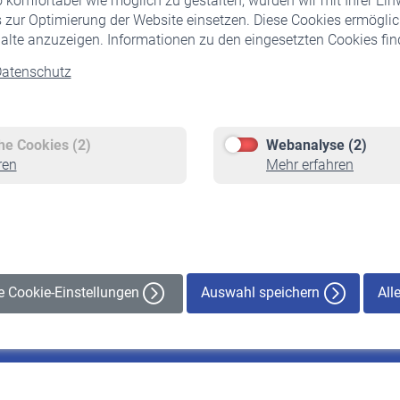
komfortabel wie möglich zu gestalten, würden wir mit Ihrer Ein
 zur Optimierung der Website einsetzen. Diese Cookies ermöglic
alte anzuzeigen. Informationen zu den eingesetzten Cookies find
atenschutz
Versicherte
Rentner
Pflichtversicherung
Rentenbeginn
Freiwillige Versicherung
Rente beantragen
che Cookies (2)
Webanalyse (2)
Staatliche Förderung
Rentenauszahlung
ren
Mehr erfahren
Veranstaltungen
Auswahl speichern
All
le Cookie-Einstellungen