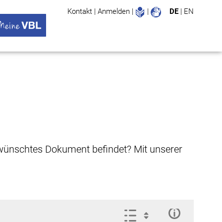
Leichte Sprache
Gebärdenspr
Kontakt
|
Anmelden
|
|
DE
|
EN
Suche
ü öffnen
 VBL Untermenü öffnen
gewünschtes Dokument befindet? Mit unserer