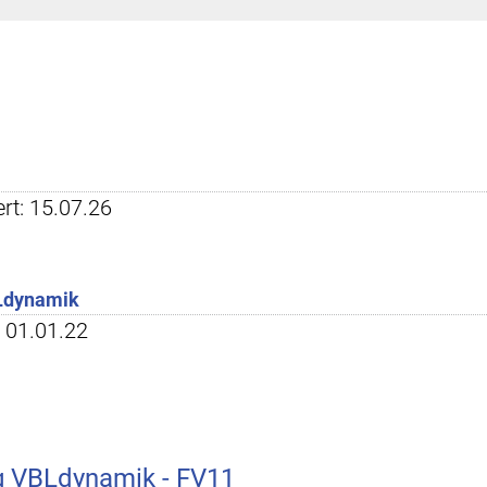
ert: 15.07.26
Ldynamik
t: 01.01.22
g VBLdynamik - FV11