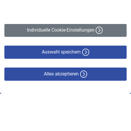
Impressum
Erklärung zur Barrierefreiheit
Individuelle Cookie-Einstellungen
Datenschutz
Cookie-Policy
Haftungsausschluss
Auswahl speichern
Alles akzeptieren
© VBL 2026