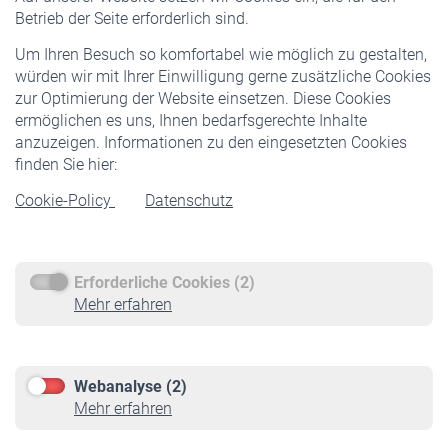
Pflichtversicherung
Betrieb der Seite erforderlich sind.
Freiwillige Versicherung
Um Ihren Besuch so komfortabel wie möglich zu gestalten,
Staatliche Förderung
würden wir mit Ihrer Einwilligung gerne zusätzliche Cookies
Veranstaltungen
zur Optimierung der Website einsetzen. Diese Cookies
ermöglichen es uns, Ihnen bedarfsgerechte Inhalte
anzuzeigen. Informationen zu den eingesetzten Cookies
Rentner
finden Sie hier:
Rentenbeginn
Cookie-Policy
Datenschutz
Rente beantragen
Rentenauszahlung
Erforderliche Cookies (2)
Service
Mehr erfahren
Informationen
Kontakt & Beratung
Downloadcenter
Webanalyse (2)
Online-Rechner
Mehr erfahren
VBLnewsletter
Kontakt