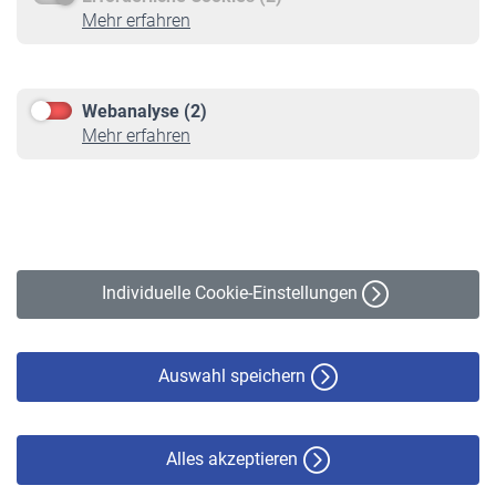
Service
Mehr erfahren
Informationen
Kontakt & Beratung
Downloadcenter
Webanalyse (2)
Online-Rechner
Mehr erfahren
VBLnewsletter
Kontakt
Impressum
Erklärung zur Barrierefreiheit
Individuelle Cookie-Einstellungen
Datenschutz
Cookie-Policy
Haftungsausschluss
Auswahl speichern
Alles akzeptieren
© VBL 2026