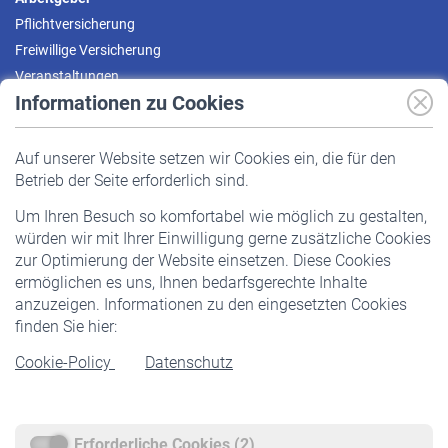
Pflichtversicherung
Freiwillige Versicherung
Veranstaltungen
Informationen zu Cookies
Versicherte
Auf unserer Website setzen wir Cookies ein, die für den
Pflichtversicherung
Betrieb der Seite erforderlich sind.
Freiwillige Versicherung
Um Ihren Besuch so komfortabel wie möglich zu gestalten,
Staatliche Förderung
würden wir mit Ihrer Einwilligung gerne zusätzliche Cookies
Veranstaltungen
zur Optimierung der Website einsetzen. Diese Cookies
ermöglichen es uns, Ihnen bedarfsgerechte Inhalte
anzuzeigen. Informationen zu den eingesetzten Cookies
Rentner
finden Sie hier:
Rentenbeginn
Cookie-Policy
Datenschutz
Rente beantragen
Rentenauszahlung
Erforderliche Cookies (2)