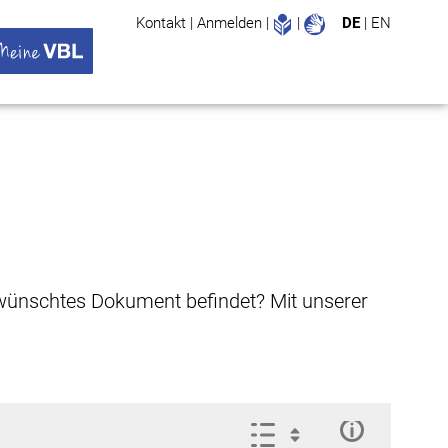
Leichte Sprache
Gebärdenspr
Kontakt
|
Anmelden
|
|
DE
|
EN
Suche
ü öffnen
 VBL Untermenü öffnen
gewünschtes Dokument befindet? Mit unserer