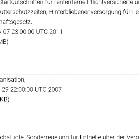
tartgutschriften für rentenferne Pflichtversicherte 
utterschutzzeiten, Hinterbliebenenversorgung für 
aftsgesetz.
ov 07 23:00:00 UTC 2011
 MB)
anisation,
ay 29 22:00:00 UTC 2007
 KB)
schäftigte, Sonderregelung für Entgelte über der Ve