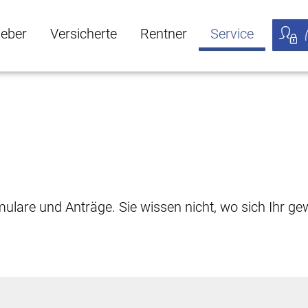
geber
Versicherte
Rentner
Service
öffnen
ber Untermenü öffnen
Versicherte Untermenü öffnen
Rentner Untermenü öffnen
Service Untermen
Meine
rmulare und Anträge. Sie wissen nicht, wo sich Ihr 