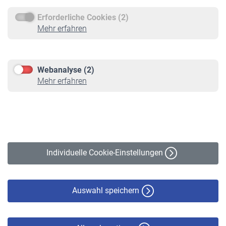
Erforderliche Cookies (2)
Service
Mehr erfahren
Informationen
Kontakt & Beratung
Downloadcenter
Webanalyse (2)
Online-Rechner
Mehr erfahren
VBLnewsletter
Kontakt
Impressum
Erklärung zur Barrierefreiheit
Individuelle Cookie-Einstellungen
Datenschutz
Cookie-Policy
Haftungsausschluss
Auswahl speichern