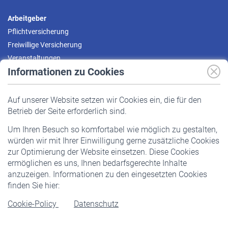
Arbeitgeber
Pflichtversicherung
Freiwillige Versicherung
Veranstaltungen
Informationen zu Cookies
Versicherte
Auf unserer Website setzen wir Cookies ein, die für den
Pflichtversicherung
Betrieb der Seite erforderlich sind.
Freiwillige Versicherung
Um Ihren Besuch so komfortabel wie möglich zu gestalten,
Staatliche Förderung
würden wir mit Ihrer Einwilligung gerne zusätzliche Cookies
Veranstaltungen
zur Optimierung der Website einsetzen. Diese Cookies
ermöglichen es uns, Ihnen bedarfsgerechte Inhalte
anzuzeigen. Informationen zu den eingesetzten Cookies
Rentner
finden Sie hier:
Rentenbeginn
Cookie-Policy
Datenschutz
Rente beantragen
Rentenauszahlung