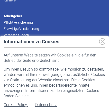
Karriere
Arbeitgeber
Pflichtversicherung
Freiwillige Versicherung
Veranstaltungen
Informationen zu Cookies
Versicherte
Auf unserer Website setzen wir Cookies ein, die für den
Pflichtversicherung
Betrieb der Seite erforderlich sind.
Freiwillige Versicherung
Um Ihren Besuch so komfortabel wie möglich zu gestalten,
Staatliche Förderung
würden wir mit Ihrer Einwilligung gerne zusätzliche Cookies
Veranstaltungen
zur Optimierung der Website einsetzen. Diese Cookies
ermöglichen es uns, Ihnen bedarfsgerechte Inhalte
anzuzeigen. Informationen zu den eingesetzten Cookies
Rentner
finden Sie hier:
Rentenbeginn
Cookie-Policy
Datenschutz
Rente beantragen