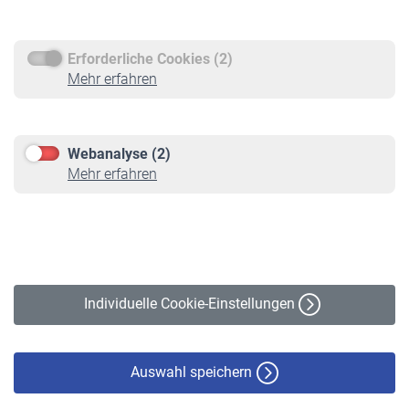
Rentenauszahlung
Erforderliche Cookies (2)
Service
Mehr erfahren
Informationen
Kontakt & Beratung
Downloadcenter
Webanalyse (2)
Online-Rechner
Mehr erfahren
VBLnewsletter
Kontakt
Impressum
Erklärung zur Barrierefreiheit
Individuelle Cookie-Einstellungen
Datenschutz
Cookie-Policy
Haftungsausschluss
Auswahl speichern