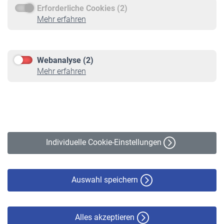
Erforderliche Cookies (2)
Service
Mehr erfahren
Informationen
Kontakt & Beratung
Downloadcenter
Webanalyse (2)
Online-Rechner
Mehr erfahren
VBLnewsletter
Kontakt
Impressum
Erklärung zur Barrierefreiheit
Individuelle Cookie-Einstellungen
Datenschutz
Cookie-Policy
Haftungsausschluss
Auswahl speichern
Alles akzeptieren