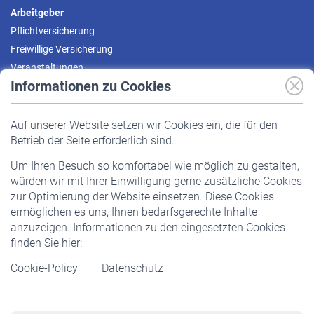
Arbeitgeber
Pflichtversicherung
Freiwillige Versicherung
Veranstaltungen
Informationen zu Cookies
Versicherte
Auf unserer Website setzen wir Cookies ein, die für den
Pflichtversicherung
Betrieb der Seite erforderlich sind.
Freiwillige Versicherung
Um Ihren Besuch so komfortabel wie möglich zu gestalten,
Staatliche Förderung
würden wir mit Ihrer Einwilligung gerne zusätzliche Cookies
Veranstaltungen
zur Optimierung der Website einsetzen. Diese Cookies
ermöglichen es uns, Ihnen bedarfsgerechte Inhalte
anzuzeigen. Informationen zu den eingesetzten Cookies
Rentner
finden Sie hier:
Rentenbeginn
Cookie-Policy
Datenschutz
Rente beantragen
Rentenauszahlung