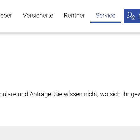
geber
Versicherte
Rentner
Service
öffnen
ber Untermenü öffnen
Versicherte Untermenü öffnen
Rentner Untermenü öffnen
Service Untermen
Meine
rmulare und Anträge. Sie wissen nicht, wo sich Ihr 