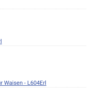
l
r Waisen - L604Erl