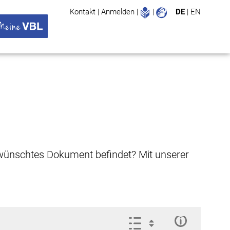
Leichte Sprache
Gebärdenspr
Kontakt
|
Anmelden
|
|
DE
|
EN
Suche
ü öffnen
 VBL Untermenü öffnen
gewünschtes Dokument befindet? Mit unserer