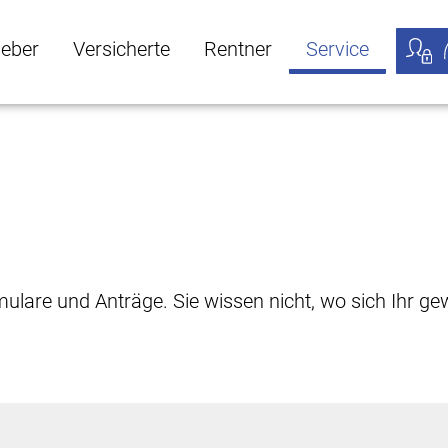
geber
Versicherte
Rentner
Service
öffnen
ber Untermenü öffnen
Versicherte Untermenü öffnen
Rentner Untermenü öffnen
Service Untermen
Meine
rmulare und Anträge. Sie wissen nicht, wo sich Ihr 