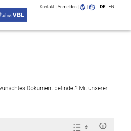
Leichte Sprache
Gebärdenspr
Kontakt
|
Anmelden
|
|
DE
|
EN
Suche
ü öffnen
 VBL Untermenü öffnen
gewünschtes Dokument befindet? Mit unserer