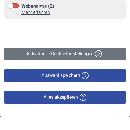
Downloadcenter
Webanalyse (2)
Online-Rechner
Mehr erfahren
VBLnewsletter
Kontakt
Impressum
Erklärung zur Barrierefreiheit
Individuelle Cookie-Einstellungen
Datenschutz
Cookie-Policy
Haftungsausschluss
Auswahl speichern
Alles akzeptieren
© VBL 2026