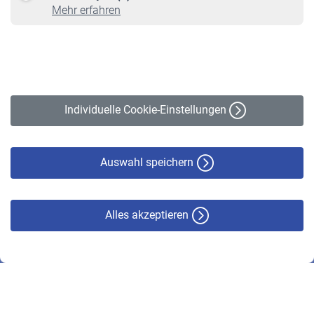
Online-Rechner
Mehr erfahren
VBLnewsletter
Kontakt
Impressum
Erklärung zur Barrierefreiheit
Individuelle Cookie-Einstellungen
Datenschutz
Cookie-Policy
Haftungsausschluss
Auswahl speichern
Alles akzeptieren
© VBL 2026