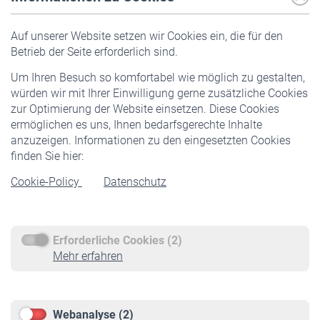
Versicherte
Auf unserer Website setzen wir Cookies ein, die für den
Pflichtversicherung
Betrieb der Seite erforderlich sind.
Freiwillige Versicherung
Um Ihren Besuch so komfortabel wie möglich zu gestalten,
Staatliche Förderung
würden wir mit Ihrer Einwilligung gerne zusätzliche Cookies
Veranstaltungen
zur Optimierung der Website einsetzen. Diese Cookies
ermöglichen es uns, Ihnen bedarfsgerechte Inhalte
anzuzeigen. Informationen zu den eingesetzten Cookies
Rentner
finden Sie hier:
Rentenbeginn
Cookie-Policy
Datenschutz
Rente beantragen
Rentenauszahlung
Erforderliche Cookies (2)
Service
Mehr erfahren
Informationen
Kontakt & Beratung
Downloadcenter
Webanalyse (2)