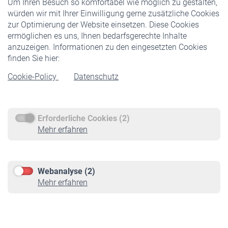
Um Ihren Besuch so komfortabel wie möglich zu gestalten,
Staatliche Förderung
würden wir mit Ihrer Einwilligung gerne zusätzliche Cookies
Veranstaltungen
zur Optimierung der Website einsetzen. Diese Cookies
ermöglichen es uns, Ihnen bedarfsgerechte Inhalte
anzuzeigen. Informationen zu den eingesetzten Cookies
Rentner
finden Sie hier:
Rentenbeginn
Cookie-Policy
Datenschutz
Rente beantragen
Rentenauszahlung
Erforderliche Cookies (2)
Service
Mehr erfahren
Informationen
Kontakt & Beratung
Downloadcenter
Webanalyse (2)
Online-Rechner
Mehr erfahren
VBLnewsletter
Kontakt