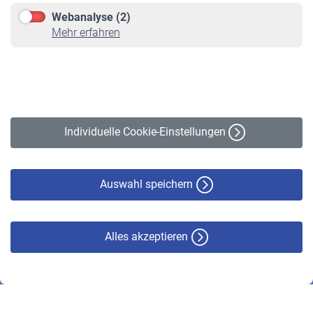
Downloadcenter
Webanalyse (2)
Online-Rechner
Mehr erfahren
VBLnewsletter
Kontakt
Impressum
Erklärung zur Barrierefreiheit
Individuelle Cookie-Einstellungen
Datenschutz
Cookie-Policy
Haftungsausschluss
Auswahl speichern
Alles akzeptieren
© VBL 2026