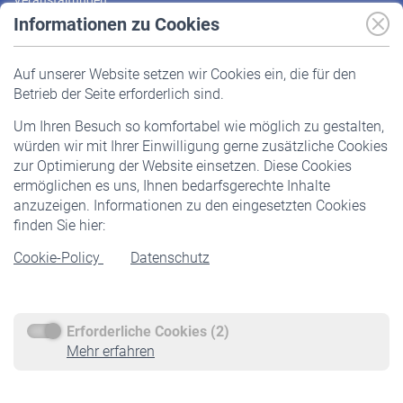
Veranstaltungen
Informationen zu Cookies
Versicherte
Auf unserer Website setzen wir Cookies ein, die für den
Pflichtversicherung
Betrieb der Seite erforderlich sind.
Freiwillige Versicherung
Um Ihren Besuch so komfortabel wie möglich zu gestalten,
Staatliche Förderung
würden wir mit Ihrer Einwilligung gerne zusätzliche Cookies
Veranstaltungen
zur Optimierung der Website einsetzen. Diese Cookies
ermöglichen es uns, Ihnen bedarfsgerechte Inhalte
anzuzeigen. Informationen zu den eingesetzten Cookies
Rentner
finden Sie hier:
Rentenbeginn
Cookie-Policy
Datenschutz
Rente beantragen
Rentenauszahlung
Erforderliche Cookies (2)
Service
Mehr erfahren
Informationen
Kontakt & Beratung