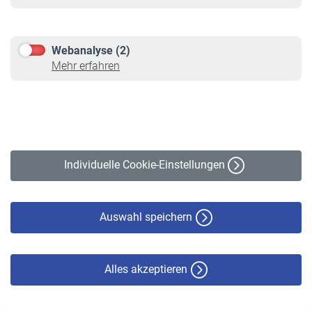
Informationen
Kontakt & Beratung
Downloadcenter
Webanalyse (2)
Online-Rechner
Mehr erfahren
VBLnewsletter
Kontakt
Impressum
Erklärung zur Barrierefreiheit
Individuelle Cookie-Einstellungen
Datenschutz
Cookie-Policy
Haftungsausschluss
Auswahl speichern
Alles akzeptieren
© VBL 2026