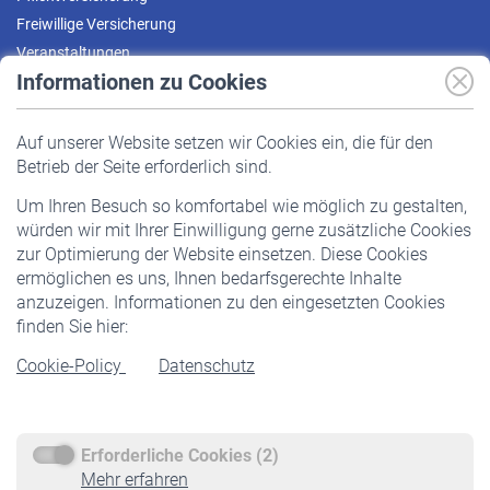
Freiwillige Versicherung
Veranstaltungen
Informationen zu Cookies
Versicherte
Auf unserer Website setzen wir Cookies ein, die für den
Pflichtversicherung
Betrieb der Seite erforderlich sind.
Freiwillige Versicherung
Um Ihren Besuch so komfortabel wie möglich zu gestalten,
Staatliche Förderung
würden wir mit Ihrer Einwilligung gerne zusätzliche Cookies
Veranstaltungen
zur Optimierung der Website einsetzen. Diese Cookies
ermöglichen es uns, Ihnen bedarfsgerechte Inhalte
anzuzeigen. Informationen zu den eingesetzten Cookies
Rentner
finden Sie hier:
Rentenbeginn
Cookie-Policy
Datenschutz
Rente beantragen
Rentenauszahlung
Erforderliche Cookies (2)
Service
Mehr erfahren