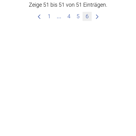
Zeige 51 bis 51 von 51 Einträgen.
Zwischenseiten Navigieren mit
1
...
4
5
6