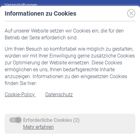
Veranstaltungen
Informationen zu Cookies
Versicherte
Auf unserer Website setzen wir Cookies ein, die für den
Pflichtversicherung
Betrieb der Seite erforderlich sind.
Freiwillige Versicherung
Um Ihren Besuch so komfortabel wie möglich zu gestalten,
Staatliche Förderung
würden wir mit Ihrer Einwilligung gerne zusätzliche Cookies
Veranstaltungen
zur Optimierung der Website einsetzen. Diese Cookies
ermöglichen es uns, Ihnen bedarfsgerechte Inhalte
anzuzeigen. Informationen zu den eingesetzten Cookies
Rentner
finden Sie hier:
Rentenbeginn
Cookie-Policy
Datenschutz
Rente beantragen
Rentenauszahlung
Erforderliche Cookies (2)
Service
Mehr erfahren
Informationen
Kontakt & Beratung