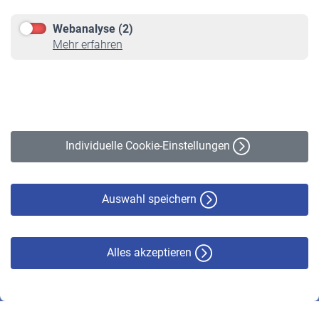
Downloadcenter
Webanalyse (2)
Online-Rechner
Mehr erfahren
VBLnewsletter
Kontakt
Impressum
Erklärung zur Barrierefreiheit
Individuelle Cookie-Einstellungen
Datenschutz
Cookie-Policy
Haftungsausschluss
Auswahl speichern
Alles akzeptieren
© VBL 2026