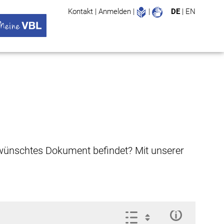
Leichte Sprache
Gebärdenspr
Kontakt
|
Anmelden
|
|
DE
|
EN
Suche
ü öffnen
 VBL Untermenü öffnen
gewünschtes Dokument befindet? Mit unserer