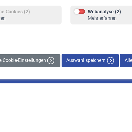
Pflichtversicherung
Rentenbeginn
Freiwillige Versicherung
Rente beantragen
che Cookies (2)
Webanalyse (2)
Staatliche Förderung
Rentenauszahlung
ren
Mehr erfahren
Veranstaltungen
Auswahl speichern
All
le Cookie-Einstellungen