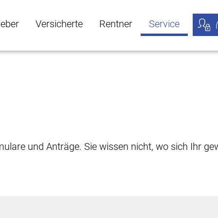
geber
Versicherte
Rentner
Service
öffnen
ber Untermenü öffnen
Versicherte Untermenü öffnen
Rentner Untermenü öffnen
Service Untermen
Meine
rmulare und Anträge. Sie wissen nicht, wo sich Ihr 