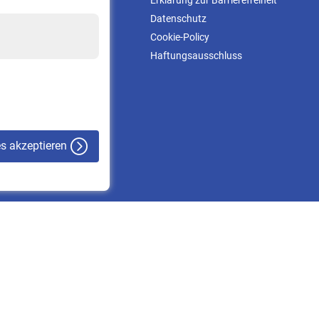
Informationen
Erklärung zur Barrierefreiheit
Kontakt & Beratung
Datenschutz
Downloadcenter
Cookie-Policy
Online-Rechner
Haftungsausschluss
VBLnewsletter
Kontakt
es akzeptieren