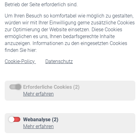
Pflichtversicherung
Betrieb der Seite erforderlich sind.
Freiwillige Versicherung
Um Ihren Besuch so komfortabel wie möglich zu gestalten,
Staatliche Förderung
würden wir mit Ihrer Einwilligung gerne zusätzliche Cookies
Veranstaltungen
zur Optimierung der Website einsetzen. Diese Cookies
ermöglichen es uns, Ihnen bedarfsgerechte Inhalte
anzuzeigen. Informationen zu den eingesetzten Cookies
Rentner
finden Sie hier:
Rentenbeginn
Cookie-Policy
Datenschutz
Rente beantragen
Rentenauszahlung
Erforderliche Cookies (2)
Service
Mehr erfahren
Informationen
Kontakt & Beratung
Downloadcenter
Webanalyse (2)
Online-Rechner
Mehr erfahren
VBLnewsletter
Kontakt