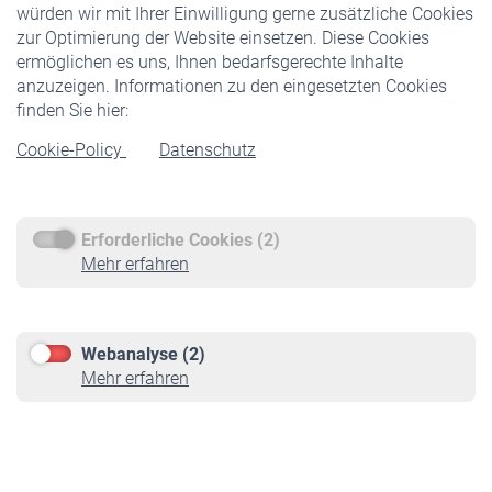
würden wir mit Ihrer Einwilligung gerne zusätzliche Cookies
Veranstaltungen
zur Optimierung der Website einsetzen. Diese Cookies
ermöglichen es uns, Ihnen bedarfsgerechte Inhalte
anzuzeigen. Informationen zu den eingesetzten Cookies
Rentner
finden Sie hier:
Rentenbeginn
Cookie-Policy
Datenschutz
Rente beantragen
Rentenauszahlung
Erforderliche Cookies (2)
Service
Mehr erfahren
Informationen
Kontakt & Beratung
Downloadcenter
Webanalyse (2)
Online-Rechner
Mehr erfahren
VBLnewsletter
Kontakt