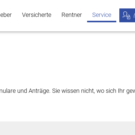
geber
Versicherte
Rentner
Service
öffnen
ber Untermenü öffnen
Versicherte Untermenü öffnen
Rentner Untermenü öffnen
Service Untermen
Meine
rmulare und Anträge. Sie wissen nicht, wo sich Ihr 