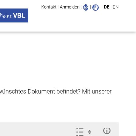
Leichte Sprache
Gebärdenspr
Kontakt
|
Anmelden
|
|
DE
|
EN
Suche
ü öffnen
 VBL Untermenü öffnen
gewünschtes Dokument befindet? Mit unserer