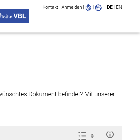
Leichte Sprache
Gebärdenspr
Kontakt
|
Anmelden
|
|
DE
|
EN
Suche
ü öffnen
 VBL Untermenü öffnen
gewünschtes Dokument befindet? Mit unserer