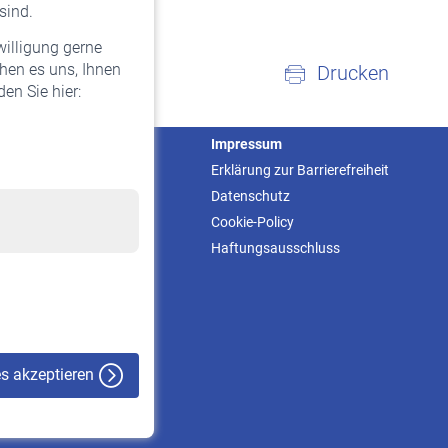
sind.
willigung gerne
hen es uns, Ihnen
Drucken
en Sie hier:
Service
Impressum
Informationen
Erklärung zur Barrierefreiheit
Kontakt & Beratung
Datenschutz
Downloadcenter
Cookie-Policy
Online-Rechner
Haftungsausschluss
VBLnewsletter
Kontakt
es akzeptieren