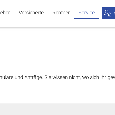
geber
Versicherte
Rentner
Service
öffnen
ber Untermenü öffnen
Versicherte Untermenü öffnen
Rentner Untermenü öffnen
Service Untermen
Meine
rmulare und Anträge. Sie wissen nicht, wo sich Ihr 