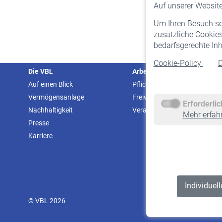
Auf unserer Website 
Um Ihren Besuch so 
zusätzliche Cookies
bedarfsgerechte Inh
Cookie-Policy
D
Die VBL
Arbeitgeber
Auf einen Blick
Pflichtversicherung
Vermögensanlage
Freiwillige Versicherung
Erforderli
Nachhaltigkeit
Veranstaltungen
Mehr erfah
Presse
Karriere
Individuel
© VBL 2026