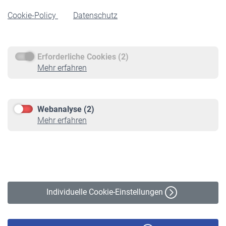
Rentenbeginn
Cookie-Policy
Datenschutz
Rente beantragen
Rentenauszahlung
Erforderliche Cookies (2)
Service
Mehr erfahren
Informationen
Kontakt & Beratung
Downloadcenter
Webanalyse (2)
Online-Rechner
Mehr erfahren
VBLnewsletter
Kontakt
Impressum
Erklärung zur Barrierefreiheit
Individuelle Cookie-Einstellungen
Datenschutz
Cookie-Policy
Haftungsausschluss