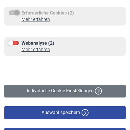
Erforderliche Cookies (2)
Service
Mehr erfahren
Informationen
Kontakt & Beratung
Downloadcenter
Webanalyse (2)
Online-Rechner
Mehr erfahren
VBLnewsletter
Kontakt
Impressum
Erklärung zur Barrierefreiheit
Individuelle Cookie-Einstellungen
Datenschutz
Cookie-Policy
Haftungsausschluss
Auswahl speichern