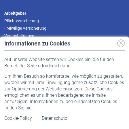
Arbeitgeber
Pflichtversicherung
Freiwillige Versicherung
Veranstaltungen
Informationen zu Cookies
Versicherte
Auf unserer Website setzen wir Cookies ein, die für den
Pflichtversicherung
Betrieb der Seite erforderlich sind.
Freiwillige Versicherung
Um Ihren Besuch so komfortabel wie möglich zu gestalten,
Staatliche Förderung
würden wir mit Ihrer Einwilligung gerne zusätzliche Cookies
Veranstaltungen
zur Optimierung der Website einsetzen. Diese Cookies
ermöglichen es uns, Ihnen bedarfsgerechte Inhalte
anzuzeigen. Informationen zu den eingesetzten Cookies
Rentner
finden Sie hier:
Rentenbeginn
Cookie-Policy
Datenschutz
Rente beantragen
Rentenauszahlung