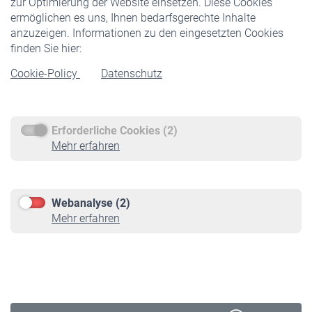
zur Optimierung der Website einsetzen. Diese Cookies
ermöglichen es uns, Ihnen bedarfsgerechte Inhalte
anzuzeigen. Informationen zu den eingesetzten Cookies
Rentner
finden Sie hier:
Rentenbeginn
Cookie-Policy
Datenschutz
Rente beantragen
Rentenauszahlung
Erforderliche Cookies (2)
Service
Mehr erfahren
Informationen
Kontakt & Beratung
Downloadcenter
Webanalyse (2)
Online-Rechner
Mehr erfahren
VBLnewsletter
Kontakt
Impressum
Erklärung zur Barrierefreiheit