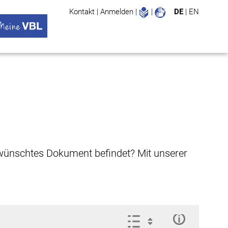
Leichte Sprache
Gebärdenspr
Kontakt
|
Anmelden
|
|
DE
|
EN
Suche
ü öffnen
 VBL Untermenü öffnen
gewünschtes Dokument befindet? Mit unserer