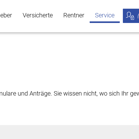
geber
Versicherte
Rentner
Service
öffnen
ber Untermenü öffnen
Versicherte Untermenü öffnen
Rentner Untermenü öffnen
Service Untermen
Meine
rmulare und Anträge. Sie wissen nicht, wo sich Ihr 