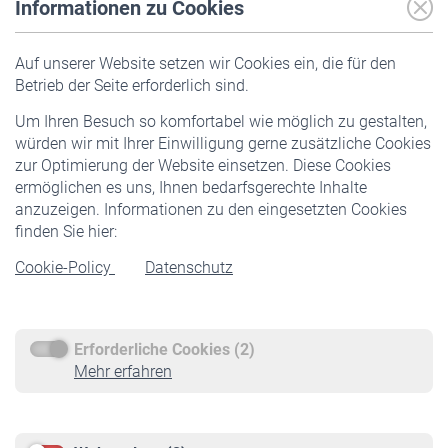
Informationen zu Cookies
Versicherte
Auf unserer Website setzen wir Cookies ein, die für den
Pflichtversicherung
Betrieb der Seite erforderlich sind.
Freiwillige Versicherung
Um Ihren Besuch so komfortabel wie möglich zu gestalten,
Staatliche Förderung
würden wir mit Ihrer Einwilligung gerne zusätzliche Cookies
Veranstaltungen
zur Optimierung der Website einsetzen. Diese Cookies
ermöglichen es uns, Ihnen bedarfsgerechte Inhalte
anzuzeigen. Informationen zu den eingesetzten Cookies
Rentner
finden Sie hier:
Rentenbeginn
Cookie-Policy
Datenschutz
Rente beantragen
Rentenauszahlung
Erforderliche Cookies (2)
Service
Mehr erfahren
Informationen
Kontakt & Beratung
Downloadcenter