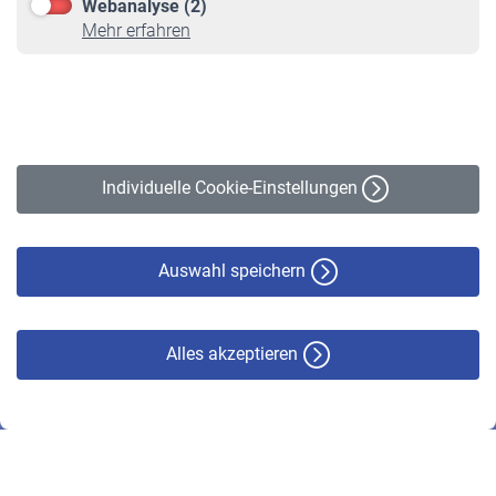
Webanalyse (2)
Online-Rechner
Mehr erfahren
VBLnewsletter
Kontakt
Impressum
Erklärung zur Barrierefreiheit
Individuelle Cookie-Einstellungen
Datenschutz
Cookie-Policy
Haftungsausschluss
Auswahl speichern
Alles akzeptieren
© VBL 2026