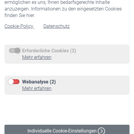
ermöglichen es uns, Ihnen bedarfsgerechte Inhalte
anzuzeigen. Informationen zu den eingesetzten Cookies
Rentner
finden Sie hier:
Rentenbeginn
Cookie-Policy
Datenschutz
Rente beantragen
Rentenauszahlung
Erforderliche Cookies (2)
Service
Mehr erfahren
Informationen
Kontakt & Beratung
Downloadcenter
Webanalyse (2)
Online-Rechner
Mehr erfahren
VBLnewsletter
Kontakt
Impressum
Erklärung zur Barrierefreiheit
Individuelle Cookie-Einstellungen