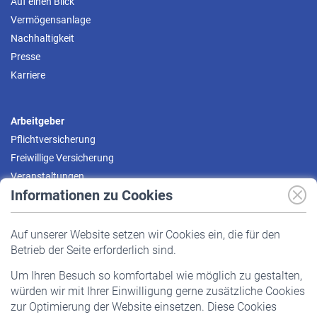
Auf einen Blick
Vermögensanlage
Nachhaltigkeit
Presse
Karriere
Arbeitgeber
Pflichtversicherung
Freiwillige Versicherung
Veranstaltungen
Informationen zu Cookies
Versicherte
Auf unserer Website setzen wir Cookies ein, die für den
Pflichtversicherung
Betrieb der Seite erforderlich sind.
Freiwillige Versicherung
Um Ihren Besuch so komfortabel wie möglich zu gestalten,
Staatliche Förderung
würden wir mit Ihrer Einwilligung gerne zusätzliche Cookies
Veranstaltungen
zur Optimierung der Website einsetzen. Diese Cookies