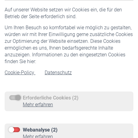
Versicherte
Auf unserer Website setzen wir Cookies ein, die für den
Pflichtversicherung
Betrieb der Seite erforderlich sind.
Freiwillige Versicherung
Um Ihren Besuch so komfortabel wie möglich zu gestalten,
Staatliche Förderung
würden wir mit Ihrer Einwilligung gerne zusätzliche Cookies
Veranstaltungen
zur Optimierung der Website einsetzen. Diese Cookies
ermöglichen es uns, Ihnen bedarfsgerechte Inhalte
anzuzeigen. Informationen zu den eingesetzten Cookies
Rentner
finden Sie hier:
Rentenbeginn
Cookie-Policy
Datenschutz
Rente beantragen
Rentenauszahlung
Erforderliche Cookies (2)
Service
Mehr erfahren
Informationen
Kontakt & Beratung
Downloadcenter
Webanalyse (2)
Online-Rechner
Mehr erfahren