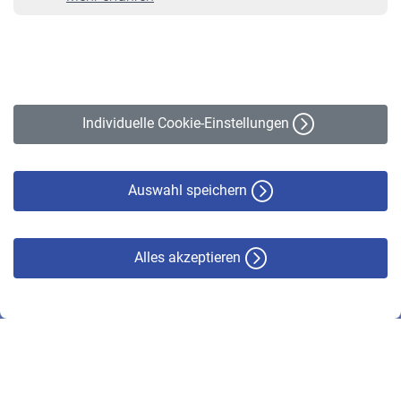
VBLnewsletter
Kontakt
Impressum
Erklärung zur Barrierefreiheit
Individuelle Cookie-Einstellungen
Datenschutz
Cookie-Policy
Haftungsausschluss
Auswahl speichern
Alles akzeptieren
© VBL 2026