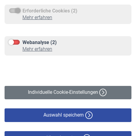
Erforderliche Cookies (2)
Service
Mehr erfahren
Informationen
Kontakt & Beratung
Downloadcenter
Webanalyse (2)
Online-Rechner
Mehr erfahren
VBLnewsletter
Kontakt
Impressum
Erklärung zur Barrierefreiheit
Individuelle Cookie-Einstellungen
Datenschutz
Cookie-Policy
Haftungsausschluss
Auswahl speichern