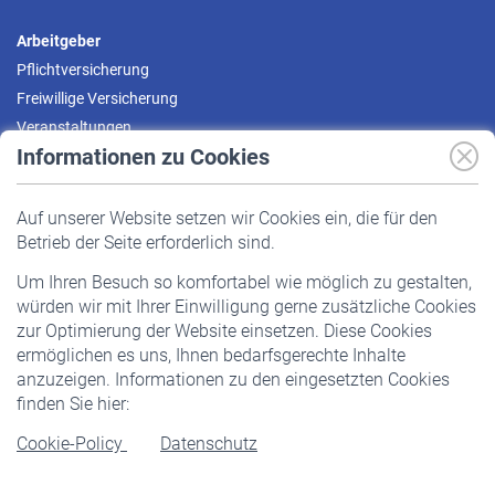
Arbeitgeber
Pflichtversicherung
Freiwillige Versicherung
Veranstaltungen
Informationen zu Cookies
Versicherte
Auf unserer Website setzen wir Cookies ein, die für den
Pflichtversicherung
Betrieb der Seite erforderlich sind.
Freiwillige Versicherung
Um Ihren Besuch so komfortabel wie möglich zu gestalten,
Staatliche Förderung
würden wir mit Ihrer Einwilligung gerne zusätzliche Cookies
Veranstaltungen
zur Optimierung der Website einsetzen. Diese Cookies
ermöglichen es uns, Ihnen bedarfsgerechte Inhalte
anzuzeigen. Informationen zu den eingesetzten Cookies
Rentner
finden Sie hier:
Rentenbeginn
Cookie-Policy
Datenschutz
Rente beantragen
Rentenauszahlung