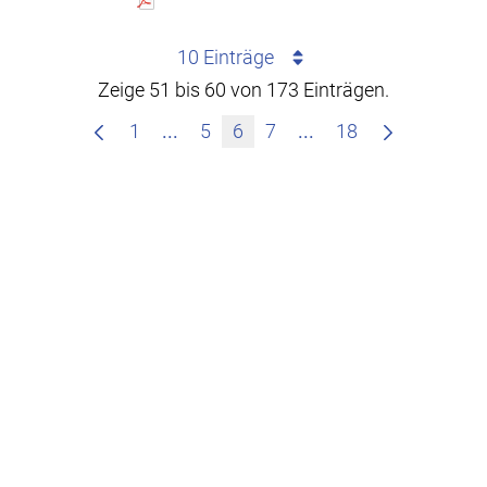
10 Einträge
Zeige 51 bis 60 von 173 Einträgen.
Zwischenseiten Navigieren mit TAB
Zwischenseiten Nav
1
...
5
6
7
...
18