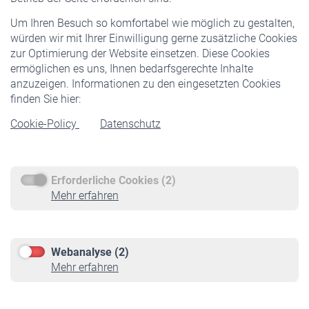
Freiwillige Versicherung
Um Ihren Besuch so komfortabel wie möglich zu gestalten,
Staatliche Förderung
würden wir mit Ihrer Einwilligung gerne zusätzliche Cookies
Veranstaltungen
zur Optimierung der Website einsetzen. Diese Cookies
ermöglichen es uns, Ihnen bedarfsgerechte Inhalte
anzuzeigen. Informationen zu den eingesetzten Cookies
Rentner
finden Sie hier:
Rentenbeginn
Cookie-Policy
Datenschutz
Rente beantragen
Rentenauszahlung
Erforderliche Cookies (2)
Service
Mehr erfahren
Informationen
Kontakt & Beratung
Downloadcenter
Webanalyse (2)
Online-Rechner
Mehr erfahren
VBLnewsletter
Kontakt