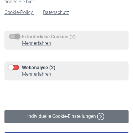
finden Sie hier:
Rentenbeginn
Cookie-Policy
Datenschutz
Rente beantragen
Rentenauszahlung
Erforderliche Cookies (2)
Service
Mehr erfahren
Informationen
Kontakt & Beratung
Downloadcenter
Webanalyse (2)
Online-Rechner
Mehr erfahren
VBLnewsletter
Kontakt
Impressum
Erklärung zur Barrierefreiheit
Individuelle Cookie-Einstellungen
Datenschutz
Cookie-Policy