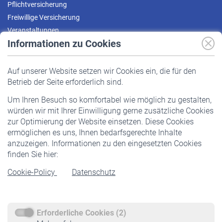
Pflichtversicherung
Freiwillige Versicherung
Veranstaltungen
Informationen zu Cookies
Versicherte
Auf unserer Website setzen wir Cookies ein, die für den
Pflichtversicherung
Betrieb der Seite erforderlich sind.
Freiwillige Versicherung
Um Ihren Besuch so komfortabel wie möglich zu gestalten,
Staatliche Förderung
würden wir mit Ihrer Einwilligung gerne zusätzliche Cookies
Veranstaltungen
zur Optimierung der Website einsetzen. Diese Cookies
ermöglichen es uns, Ihnen bedarfsgerechte Inhalte
anzuzeigen. Informationen zu den eingesetzten Cookies
Rentner
finden Sie hier:
Rentenbeginn
Cookie-Policy
Datenschutz
Rente beantragen
Rentenauszahlung
Erforderliche Cookies (2)
Service