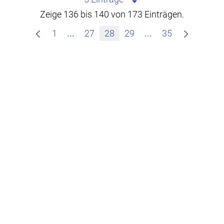
Zeige 136 bis 140 von 173 Einträgen.
Zwischenseiten Navigieren mit TAB-T
Zwischenseiten Na
1
...
27
28
29
...
35