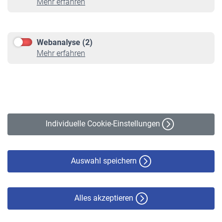
Mehr erfahren
Informationen
Kontakt & Beratung
Downloadcenter
Webanalyse (2)
Online-Rechner
Mehr erfahren
VBLnewsletter
Kontakt
Impressum
Erklärung zur Barrierefreiheit
Individuelle Cookie-Einstellungen
Datenschutz
Cookie-Policy
Haftungsausschluss
Auswahl speichern
Alles akzeptieren
© VBL 2026