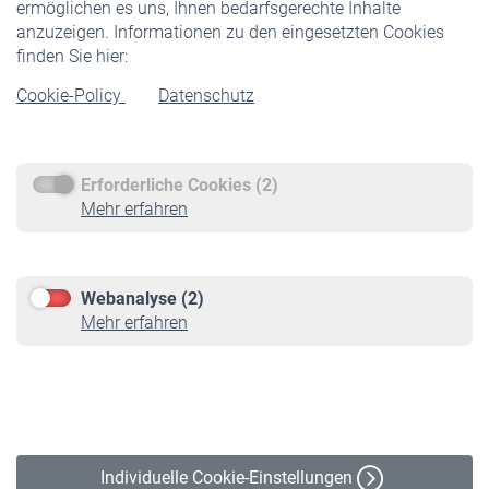
ermöglichen es uns, Ihnen bedarfsgerechte Inhalte
anzuzeigen. Informationen zu den eingesetzten Cookies
Rentner
finden Sie hier:
Rentenbeginn
Cookie-Policy
Datenschutz
Rente beantragen
Rentenauszahlung
Erforderliche Cookies (2)
Service
Mehr erfahren
Informationen
Kontakt & Beratung
Downloadcenter
Webanalyse (2)
Online-Rechner
Mehr erfahren
VBLnewsletter
Kontakt
Impressum
Erklärung zur Barrierefreiheit
Individuelle Cookie-Einstellungen