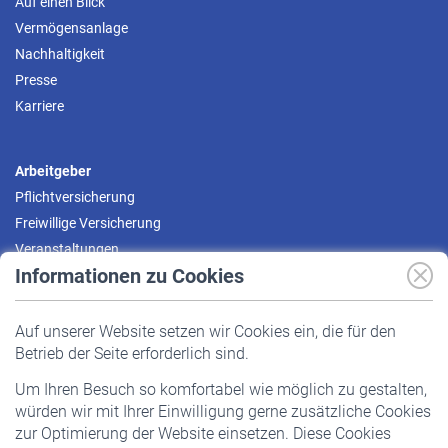
Auf einen Blick
Vermögensanlage
Nachhaltigkeit
Presse
Karriere
Arbeitgeber
Pflichtversicherung
Freiwillige Versicherung
Veranstaltungen
Informationen zu Cookies
Versicherte
Auf unserer Website setzen wir Cookies ein, die für den
Pflichtversicherung
Betrieb der Seite erforderlich sind.
Freiwillige Versicherung
Um Ihren Besuch so komfortabel wie möglich zu gestalten,
Staatliche Förderung
würden wir mit Ihrer Einwilligung gerne zusätzliche Cookies
Veranstaltungen
zur Optimierung der Website einsetzen. Diese Cookies