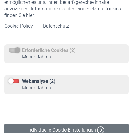
ermöglichen es uns, Ihnen bedarfsgerechte Inhalte
anzuzeigen. Informationen zu den eingesetzten Cookies
Rentner
finden Sie hier:
Rentenbeginn
Cookie-Policy
Datenschutz
Rente beantragen
Rentenauszahlung
Erforderliche Cookies (2)
Service
Mehr erfahren
Informationen
Kontakt & Beratung
Downloadcenter
Webanalyse (2)
Online-Rechner
Mehr erfahren
VBLnewsletter
Kontakt
Impressum
Erklärung zur Barrierefreiheit
Individuelle Cookie-Einstellungen