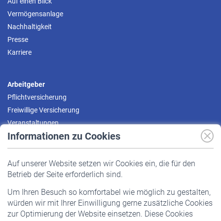
Auf einen Blick
Vermögensanlage
Nachhaltigkeit
Presse
Karriere
Arbeitgeber
Pflichtversicherung
Freiwillige Versicherung
Veranstaltungen
Informationen zu Cookies
Versicherte
Auf unserer Website setzen wir Cookies ein, die für den
Pflichtversicherung
Betrieb der Seite erforderlich sind.
Freiwillige Versicherung
Um Ihren Besuch so komfortabel wie möglich zu gestalten,
Staatliche Förderung
würden wir mit Ihrer Einwilligung gerne zusätzliche Cookies
Veranstaltungen
zur Optimierung der Website einsetzen. Diese Cookies