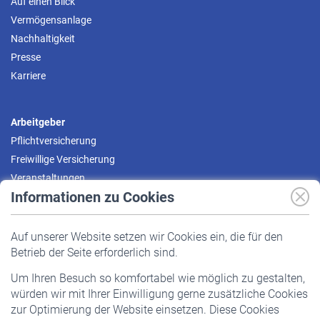
Auf einen Blick
Vermögensanlage
Nachhaltigkeit
Presse
Karriere
Arbeitgeber
Pflichtversicherung
Freiwillige Versicherung
Veranstaltungen
Informationen zu Cookies
Versicherte
Auf unserer Website setzen wir Cookies ein, die für den
Pflichtversicherung
Betrieb der Seite erforderlich sind.
Freiwillige Versicherung
Um Ihren Besuch so komfortabel wie möglich zu gestalten,
Staatliche Förderung
würden wir mit Ihrer Einwilligung gerne zusätzliche Cookies
Veranstaltungen
zur Optimierung der Website einsetzen. Diese Cookies