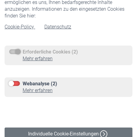
ermöglichen es uns, Ihnen bedarfsgerechte Inhalte
anzuzeigen. Informationen zu den eingesetzten Cookies
Rentner
finden Sie hier:
Rentenbeginn
Cookie-Policy
Datenschutz
Rente beantragen
Rentenauszahlung
Erforderliche Cookies (2)
Service
Mehr erfahren
Informationen
Kontakt & Beratung
Downloadcenter
Webanalyse (2)
Online-Rechner
Mehr erfahren
VBLnewsletter
Kontakt
Impressum
Erklärung zur Barrierefreiheit
Individuelle Cookie-Einstellungen