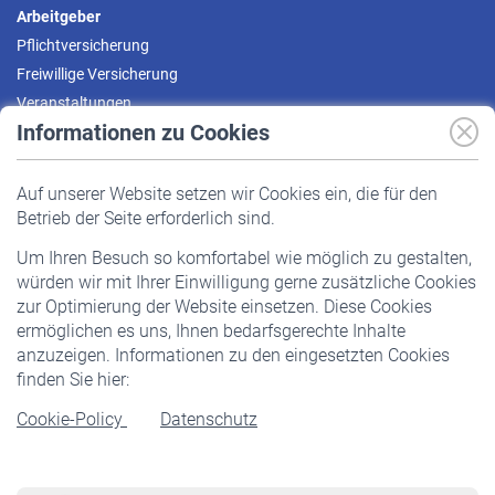
Arbeitgeber
Pflichtversicherung
Freiwillige Versicherung
Veranstaltungen
Informationen zu Cookies
Versicherte
Auf unserer Website setzen wir Cookies ein, die für den
Pflichtversicherung
Betrieb der Seite erforderlich sind.
Freiwillige Versicherung
Um Ihren Besuch so komfortabel wie möglich zu gestalten,
Staatliche Förderung
würden wir mit Ihrer Einwilligung gerne zusätzliche Cookies
Veranstaltungen
zur Optimierung der Website einsetzen. Diese Cookies
ermöglichen es uns, Ihnen bedarfsgerechte Inhalte
anzuzeigen. Informationen zu den eingesetzten Cookies
Rentner
finden Sie hier:
Rentenbeginn
Cookie-Policy
Datenschutz
Rente beantragen
Rentenauszahlung