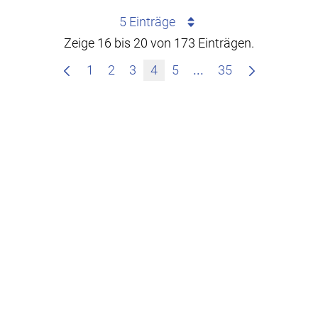
5 Einträge
Zeige 16 bis 20 von 173 Einträgen.
Zwischenseiten Navi
1
2
3
4
5
...
35