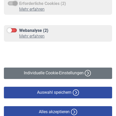
Erforderliche Cookies (2)
Service
Mehr erfahren
Informationen
Kontakt & Beratung
Downloadcenter
Webanalyse (2)
Online-Rechner
Mehr erfahren
VBLnewsletter
Kontakt
Impressum
Erklärung zur Barrierefreiheit
Individuelle Cookie-Einstellungen
Datenschutz
Cookie-Policy
Haftungsausschluss
Auswahl speichern
Alles akzeptieren