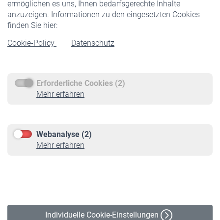
ermöglichen es uns, Ihnen bedarfsgerechte Inhalte
anzuzeigen. Informationen zu den eingesetzten Cookies
Rentner
finden Sie hier:
Rentenbeginn
Cookie-Policy
Datenschutz
Rente beantragen
Rentenauszahlung
Erforderliche Cookies (2)
Service
Mehr erfahren
Informationen
Kontakt & Beratung
Downloadcenter
Webanalyse (2)
Online-Rechner
Mehr erfahren
VBLnewsletter
Kontakt
Impressum
Erklärung zur Barrierefreiheit
Individuelle Cookie-Einstellungen