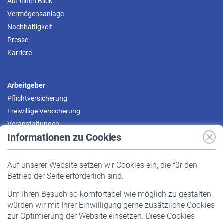
Auf einen Blick
Vermögensanlage
Nachhaltigkeit
Presse
Karriere
Arbeitgeber
Pflichtversicherung
Freiwillige Versicherung
Veranstaltungen
Informationen zu Cookies
Versicherte
Auf unserer Website setzen wir Cookies ein, die für den
Pflichtversicherung
Betrieb der Seite erforderlich sind.
Freiwillige Versicherung
Um Ihren Besuch so komfortabel wie möglich zu gestalten,
Staatliche Förderung
würden wir mit Ihrer Einwilligung gerne zusätzliche Cookies
Veranstaltungen
zur Optimierung der Website einsetzen. Diese Cookies