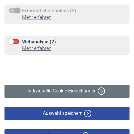
Erforderliche Cookies (2)
Service
Mehr erfahren
Informationen
Kontakt & Beratung
Downloadcenter
Webanalyse (2)
Online-Rechner
Mehr erfahren
VBLnewsletter
Kontakt
Impressum
Erklärung zur Barrierefreiheit
Individuelle Cookie-Einstellungen
Datenschutz
Cookie-Policy
Haftungsausschluss
Auswahl speichern