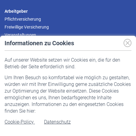
Arbeitgeber
Pflichtversicherung
Freiwillige Versicherung
Veranstaltungen
Informationen zu Cookies
Versicherte
Auf unserer Website setzen wir Cookies ein, die für den
Pflichtversicherung
Betrieb der Seite erforderlich sind.
Freiwillige Versicherung
Um Ihren Besuch so komfortabel wie möglich zu gestalten,
Staatliche Förderung
würden wir mit Ihrer Einwilligung gerne zusätzliche Cookies
Veranstaltungen
zur Optimierung der Website einsetzen. Diese Cookies
ermöglichen es uns, Ihnen bedarfsgerechte Inhalte
anzuzeigen. Informationen zu den eingesetzten Cookies
Rentner
finden Sie hier:
Rentenbeginn
Cookie-Policy
Datenschutz
Rente beantragen
Rentenauszahlung