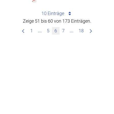
10 Einträge
Zeige 51 bis 60 von 173 Einträgen.
Zwischenseiten Navigieren mit TAB
Zwischenseiten Nav
1
...
5
6
7
...
18