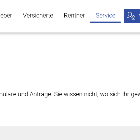
geber
Versicherte
Rentner
Service
öffnen
ber Untermenü öffnen
Versicherte Untermenü öffnen
Rentner Untermenü öffnen
Service Untermen
Meine
rmulare und Anträge. Sie wissen nicht, wo sich Ihr 