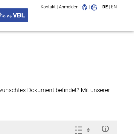
Leichte Sprache
Gebärdenspr
Kontakt
|
Anmelden
|
|
DE
|
EN
Suche
ü öffnen
 VBL Untermenü öffnen
gewünschtes Dokument befindet? Mit unserer