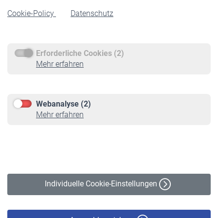
Rentenbeginn
Cookie-Policy
Datenschutz
Rente beantragen
Rentenauszahlung
Erforderliche Cookies (2)
Service
Mehr erfahren
Informationen
Kontakt & Beratung
Downloadcenter
Webanalyse (2)
Online-Rechner
Mehr erfahren
VBLnewsletter
Kontakt
Impressum
Erklärung zur Barrierefreiheit
Individuelle Cookie-Einstellungen
Datenschutz
Cookie-Policy
Haftungsausschluss