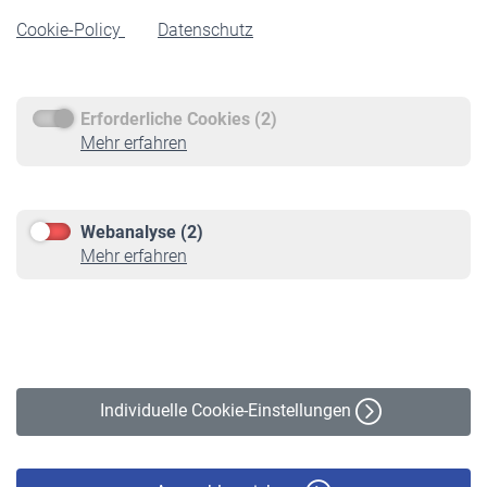
Rentenbeginn
Cookie-Policy
Datenschutz
Rente beantragen
Rentenauszahlung
Erforderliche Cookies (2)
Service
Mehr erfahren
Informationen
Kontakt & Beratung
Downloadcenter
Webanalyse (2)
Online-Rechner
Mehr erfahren
VBLnewsletter
Kontakt
Impressum
Erklärung zur Barrierefreiheit
Individuelle Cookie-Einstellungen
Datenschutz
Cookie-Policy
Haftungsausschluss