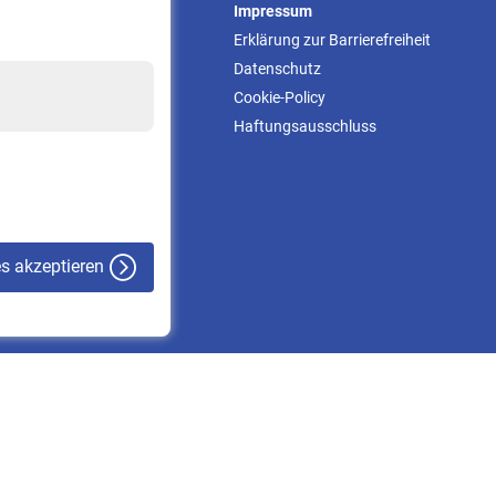
Service
Impressum
Informationen
Erklärung zur Barrierefreiheit
Kontakt & Beratung
Datenschutz
Downloadcenter
Cookie-Policy
Online-Rechner
Haftungsausschluss
VBLnewsletter
Kontakt
es akzeptieren