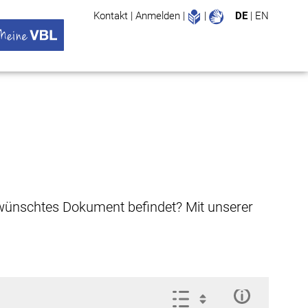
Leichte Sprache
Gebärdenspr
Kontakt
|
Anmelden
|
|
DE
|
EN
Suche
ü öffnen
 VBL Untermenü öffnen
gewünschtes Dokument befindet? Mit unserer