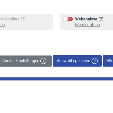
Versicherte
Rentner
Pflichtversicherung
Rentenbeginn
Freiwillige Versicherung
Rente beantragen
che Cookies (2)
Webanalyse (2)
Staatliche Förderung
Rentenauszahlung
ren
Mehr erfahren
Veranstaltungen
Auswahl speichern
All
le Cookie-Einstellungen