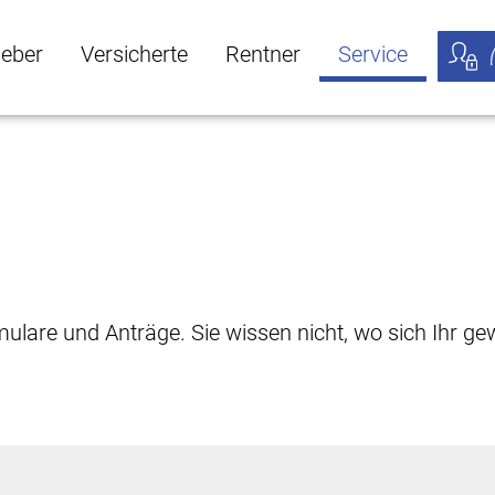
geber
Versicherte
Rentner
Service
öffnen
ber Untermenü öffnen
Versicherte Untermenü öffnen
Rentner Untermenü öffnen
Service Untermen
Meine
rmulare und Anträge. Sie wissen nicht, wo sich Ihr 