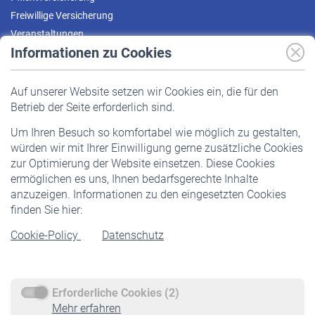
Freiwillige Versicherung
Veranstaltungen
Informationen zu Cookies
Versicherte
Auf unserer Website setzen wir Cookies ein, die für den
Pflichtversicherung
Betrieb der Seite erforderlich sind.
Freiwillige Versicherung
Um Ihren Besuch so komfortabel wie möglich zu gestalten,
Staatliche Förderung
würden wir mit Ihrer Einwilligung gerne zusätzliche Cookies
Veranstaltungen
zur Optimierung der Website einsetzen. Diese Cookies
ermöglichen es uns, Ihnen bedarfsgerechte Inhalte
anzuzeigen. Informationen zu den eingesetzten Cookies
Rentner
finden Sie hier:
Rentenbeginn
Cookie-Policy
Datenschutz
Rente beantragen
Rentenauszahlung
Erforderliche Cookies (2)
Service
Mehr erfahren