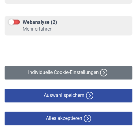
Informationen
Kontakt & Beratung
Downloadcenter
Webanalyse (2)
Online-Rechner
Mehr erfahren
VBLnewsletter
Kontakt
Impressum
Erklärung zur Barrierefreiheit
Individuelle Cookie-Einstellungen
Datenschutz
Cookie-Policy
Haftungsausschluss
Auswahl speichern
Alles akzeptieren
© VBL 2026