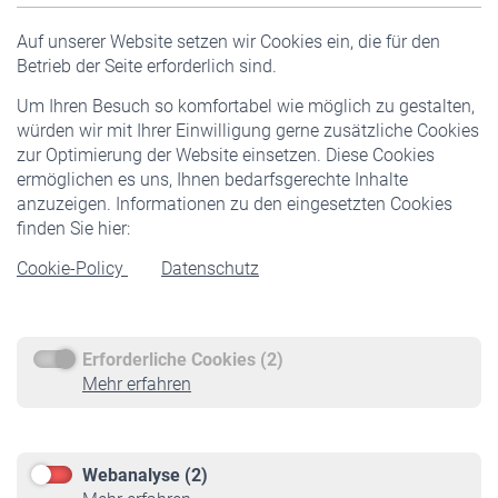
Versicherte
Auf unserer Website setzen wir Cookies ein, die für den
Pflichtversicherung
Betrieb der Seite erforderlich sind.
Freiwillige Versicherung
Um Ihren Besuch so komfortabel wie möglich zu gestalten,
Staatliche Förderung
würden wir mit Ihrer Einwilligung gerne zusätzliche Cookies
Veranstaltungen
zur Optimierung der Website einsetzen. Diese Cookies
ermöglichen es uns, Ihnen bedarfsgerechte Inhalte
anzuzeigen. Informationen zu den eingesetzten Cookies
Rentner
finden Sie hier:
Rentenbeginn
Cookie-Policy
Datenschutz
Rente beantragen
Rentenauszahlung
Erforderliche Cookies (2)
Service
Mehr erfahren
Informationen
Kontakt & Beratung
Downloadcenter
Webanalyse (2)
Online-Rechner