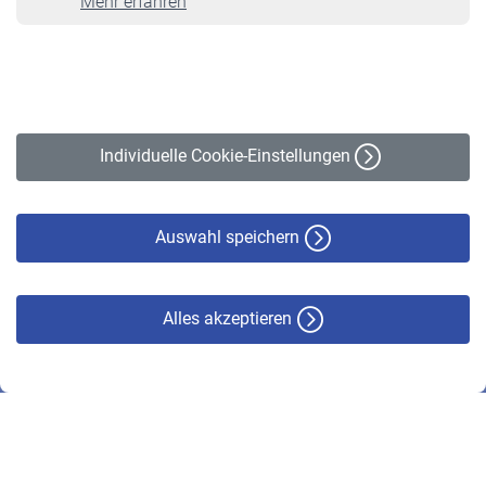
Mehr erfahren
VBLnewsletter
Kontakt
Impressum
Erklärung zur Barrierefreiheit
Individuelle Cookie-Einstellungen
Datenschutz
Cookie-Policy
Haftungsausschluss
Auswahl speichern
Alles akzeptieren
© VBL 2026