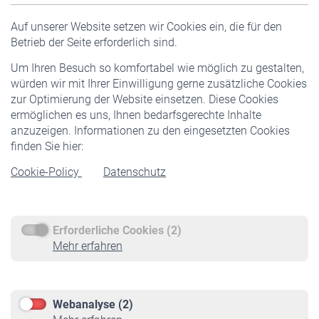
Versicherte
Auf unserer Website setzen wir Cookies ein, die für den
Pflichtversicherung
Betrieb der Seite erforderlich sind.
Freiwillige Versicherung
Um Ihren Besuch so komfortabel wie möglich zu gestalten,
Staatliche Förderung
würden wir mit Ihrer Einwilligung gerne zusätzliche Cookies
Veranstaltungen
zur Optimierung der Website einsetzen. Diese Cookies
ermöglichen es uns, Ihnen bedarfsgerechte Inhalte
anzuzeigen. Informationen zu den eingesetzten Cookies
Rentner
finden Sie hier:
Rentenbeginn
Cookie-Policy
Datenschutz
Rente beantragen
Rentenauszahlung
Erforderliche Cookies (2)
Service
Mehr erfahren
Informationen
Kontakt & Beratung
Downloadcenter
Webanalyse (2)
Online-Rechner