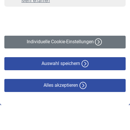
Mehr erfahren
VBLnewsletter
Kontakt
Impressum
Erklärung zur Barrierefreiheit
Individuelle Cookie-Einstellungen
Datenschutz
Cookie-Policy
Haftungsausschluss
Auswahl speichern
Alles akzeptieren
© VBL 2026