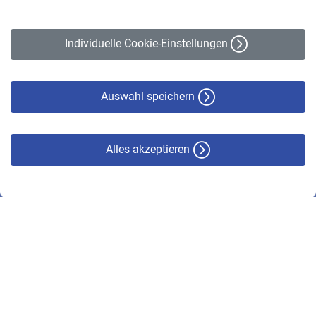
Impressum
Erklärung zur Barrierefreiheit
Individuelle Cookie-Einstellungen
Datenschutz
Cookie-Policy
Haftungsausschluss
Auswahl speichern
Alles akzeptieren
© VBL 2026