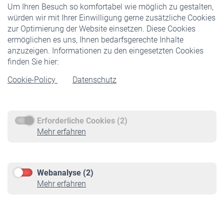
Um Ihren Besuch so komfortabel wie möglich zu gestalten,
Staatliche Förderung
würden wir mit Ihrer Einwilligung gerne zusätzliche Cookies
Veranstaltungen
zur Optimierung der Website einsetzen. Diese Cookies
ermöglichen es uns, Ihnen bedarfsgerechte Inhalte
anzuzeigen. Informationen zu den eingesetzten Cookies
Rentner
finden Sie hier:
Rentenbeginn
Cookie-Policy
Datenschutz
Rente beantragen
Rentenauszahlung
Erforderliche Cookies (2)
Service
Mehr erfahren
Informationen
Kontakt & Beratung
Downloadcenter
Webanalyse (2)
Online-Rechner
Mehr erfahren
VBLnewsletter
Kontakt